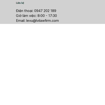
Liên hệ
Điện thoại: 0947 202 189
Giờ làm việc: 8:00 - 17:30
Email:
levu@lvilawfirm.com
LVI Law Firm là một tổ chức hành nghề luật uy tín, hoạt
động chuyên sâu trong các lĩnh vực đầu tư, doanh
nghiệp, thương mại, cấp giấy phép và giải quyết tranh
chấp.
Liên kết hữu ích
Về chúng tôi
Tin tức & tài liệu
Tuyển dụng
Liên hệ với chúng tôi