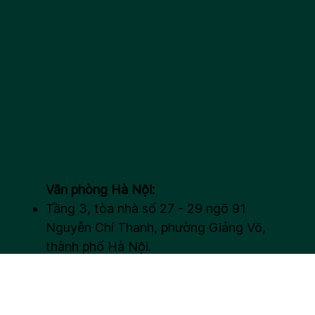
Địa chỉ
Văn phòng Hà Nội:
Tầng 3, tòa nhà số 27 - 29 ngõ 91
Nguyễn Chí Thanh, phường Giảng Võ,
thành phố Hà Nội.
Số 240 Kim Mã, phường Ngọc Hà,
thành phố Hà Nội.
Văn phòng Hồ Chí Minh: