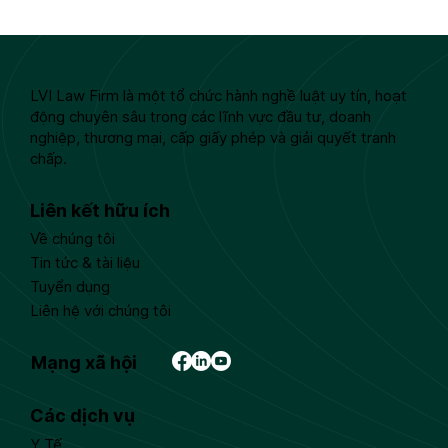
LVI Law Firm là một tổ chức hành nghề luật uy tín, hoạt
động chuyên sâu trong các lĩnh vực đầu tư, doanh
nghiệp, thương mại, cấp giấy phép và giải quyết tranh
chấp.
Liên kết hữu ích
Về chúng tôi
Tin tức & tài liệu
Tuyển dụng
Liên hệ với chúng tôi
Mạng xã hội
Các dịch vụ
Y Tế