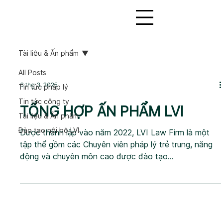
Tài liệu & Ấn phẩm
All Posts
6 thg 3, 2025
Tin tức pháp lý
Tin tức công ty
TỔNG HỢP ẤN PHẨM LVI
Tài liệu & Ấn phẩm
Đào tạo nội bộ LVI
Được thành lập vào năm 2022, LVI Law Firm là một
tập thể gồm các Chuyên viên pháp lý trẻ trung, năng
động và chuyên môn cao được đào tạo...