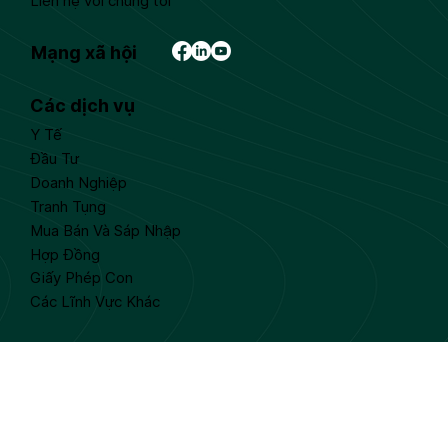
Liên hệ với chúng tôi
Mạng xã hội
Các dịch vụ
Y Tế
Đầu Tư
Doanh Nghiệp
Tranh Tụng
Mua Bán Và Sáp Nhập
Hợp Đồng
Giấy Phép Con
Các Lĩnh Vực Khác