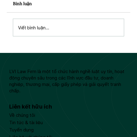
Bình luận
Viết bình luận...
Luật Thuế Thu nhập cá nhân 2025: Mở
rộng các khoản thu nhập được miễn
thuế từ kỳ tính thuế 2026
LVI Law Firm là một tổ chức hành nghề luật uy tín, hoạt
động chuyên sâu trong các lĩnh vực đầu tư, doanh
nghiệp, thương mại, cấp giấy phép và giải quyết tranh
chấp.
Liên kết hữu ích
Về chúng tôi
Tin tức & tài liệu
Tuyển dụng