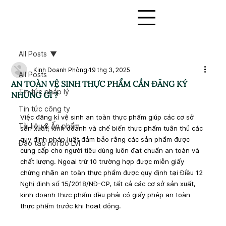
All Posts
Kinh Doanh Phòng
19 thg 3, 2025
All Posts
AN TOÀN VỆ SINH THỰC PHẨM CẦN ĐĂNG KÝ
Tin tức pháp lý
NHỮNG GÌ ?
Tin tức công ty
Việc đăng kí vệ sinh an toàn thực phẩm giúp các cơ sở 
Tài liệu & Ấn phẩm
sản xuất, kinh doanh và chế biến thực phẩm tuân thủ các 
quy định pháp luật đảm bảo rằng các sản phẩm được 
Đào tạo nội bộ LVI
cung cấp cho người tiêu dùng luôn đạt chuẩn an toàn và 
chất lượng. Ngoại trừ 10 trường hợp được miễn giấy 
chứng nhận an toàn thực phẩm được quy định tại Điều 12 
Nghị định số 15/2018/NĐ-CP, tất cả các cơ sở sản xuất, 
kinh doanh thực phẩm đều phải có giấy phép an toàn 
thực phẩm trước khi hoạt động.