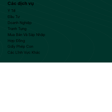
Các dịch vụ
Y Tế
Đầu Tư
Doanh Nghiệp
Tranh Tụng
Mua Bán Và Sáp Nhập
Hợp Đồng
Giấy Phép Con
Các Lĩnh Vực Khác