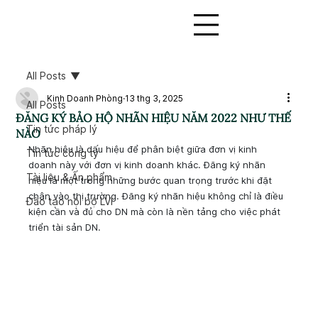
All Posts
Kinh Doanh Phòng
13 thg 3, 2025
All Posts
ĐĂNG KÝ BẢO HỘ NHÃN HIỆU NĂM 2022 NHƯ THẾ
Tin tức pháp lý
NÀO
Nhãn hiệu là dấu hiệu để phân biệt giữa đơn vị kinh 
Tin tức công ty
doanh này với đơn vị kinh doanh khác. Đăng ký nhãn 
Tài liệu & Ấn phẩm
hiệu là một trong những bước quan trọng trước khi đặt 
chân vào thị trường. Đăng ký nhãn hiệu không chỉ là điều 
Đào tạo nội bộ LVI
kiện cần và đủ cho DN mà còn là nền tảng cho việc phát 
triển tài sản DN.