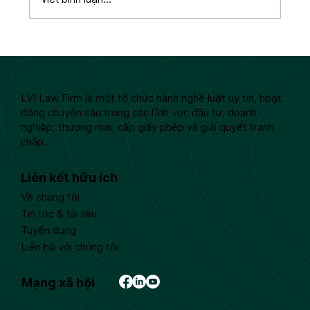
Luật Thuế Thu nhập cá nhân 2025: Mở
rộng các khoản thu nhập được miễn
thuế từ kỳ tính thuế 2026
LVI Law Firm là một tổ chức hành nghề luật uy tín, hoạt
động chuyên sâu trong các lĩnh vực đầu tư, doanh
nghiệp, thương mại, cấp giấy phép và giải quyết tranh
chấp.
Liên kết hữu ích
Về chúng tôi
Tin tức & tài liệu
Tuyển dụng
Liên hệ với chúng tôi
Mạng xã hội